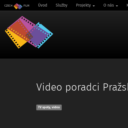
Úvod
Služby
Projekty
O nás
CZECH
FILM
Video poradci Pražs
TV spoty, video