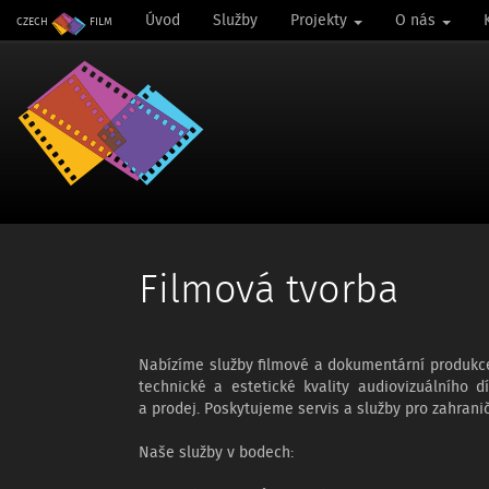
Úvod
Služby
Projekty
O nás
CZECH
FILM
Filmová tvorba
Nabízíme služby filmové a dokumentární produkce, t
technické a estetické kvality audiovizuálního d
a prodej. Poskytujeme servis a služby pro zahrani
Naše služby v bodech: