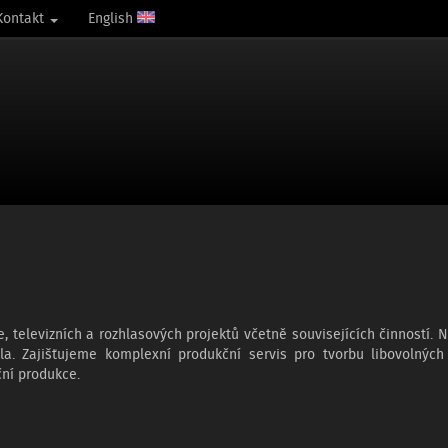
Kontakt
English
elevizních a rozhlasových projektů včetně souvisejících činností. Náš
íla. Zajišťujeme komplexní produkční servis pro tvorbu libovolných
ční produkce.